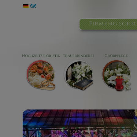
Firmeng'schi
Hochzeitsfloristik
Trauerbinderei
Grobpflege