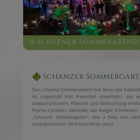
A scheener Sommerabend 
Schanzer Sommergar
Oan scheena Sommerabend mid Musi oda Kabarett 
im Liegestuhl mid Freunden unterhoitn, des 
Gewächshäusern, Pflanzen und Beleuchtung erleben
frische Cocktails, Getränke oda Burger schmecken z
„Schanzer Sommergarten“, dea a heia sein Gäs
unvergesslichen Omd bescheren werd.