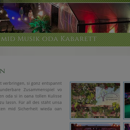
mid Musik oda Kabarett
tn
verbringen, si gonz entspannt
wunderbare Zusammenspiel vo
 oda si in oana tollen Kulisse
u lassn. Für all des stäht unsa
ten mid Sicherheit wieda oan