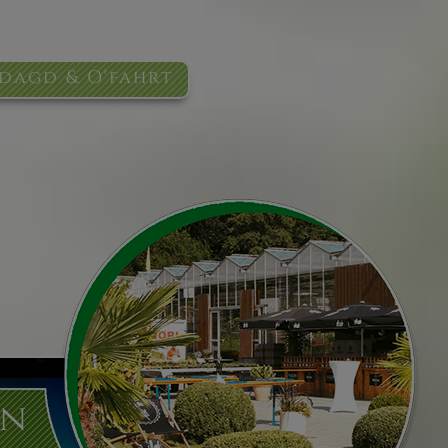
dagd & O'fahrt
tn