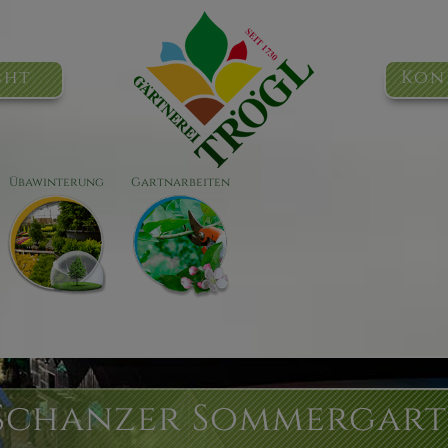
cht
Kon
Übawinterung
Gartnarbeiten
Schanzer Sommergar