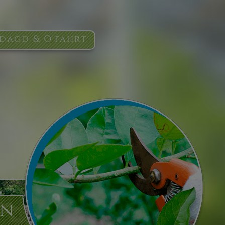
dagd & O'fahrt
tn