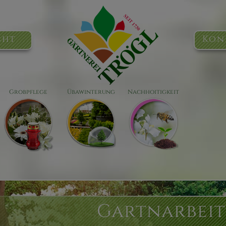
cht
Kon
Grobpflege
Übawinterung
Nachhoitigkeit
Gartnarbei