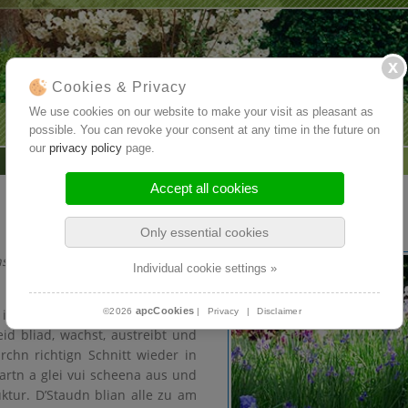
Cookies & Privacy
We use cookies on our website to make your visit as pleasant as
possible. You can revoke your consent at any time in the future on
our
privacy policy
page.
Accept all cookies
Only essential cookies
s Greane neizumschaugn, is de
Individual cookie settings »
apcCookies
©2026
|
Privacy
|
Disclaimer
im Gartn. Jeda davo braucht an
id bliad, wachst, austreibt und
chn richtign Schnitt wieder in
rtn a glei vui scheena aus und
tur. D’Staudn blian alle zu am