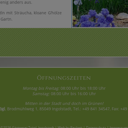
wenig anders aus.
ln mit Sträucha, kloane G‘hölze
 Gartn.
Öffnungszeiten
Montag bis Freitag:
08:00 Uhr bis 18:00 Uhr
Samstag:
08:00 Uhr bis 16:00 Uhr
Mitten in der Stadt und doch im Grünen!
ögl
, Brodmühlweg 1, 85049 Ingolstadt, Tel.: +49 841 34547, Fax: +4
©2026 Gärtnerei Trögl, Ingolstadt |
Web by Beckett
|
Datenschutz
|
Impressum