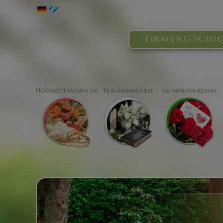
Firmeng'schi
Hochzeitsfloristik
Trauerbinderei
Eig'nprodukdion