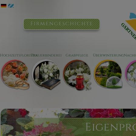
Firmengeschichte
Hochzeitsfloristik
Trauerbinderei
Grabpflege
Überwinterung
Nachh
Eigenpr