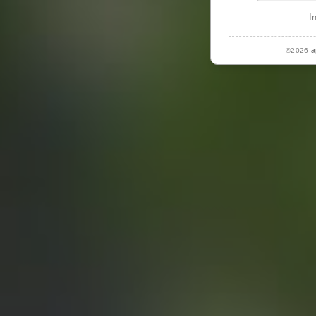
I
a
©2026