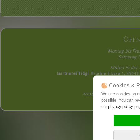
Öff
Montag bis Frei
Samstag:
0
Mitten in der
Gärtnerei Trögl
, Brodmühlweg 1, 85049 I
Cookies & P
©2026 Gärtnerei Trögl, Ingolsta
We use cookies on ou
possible. You can rev
our
privacy policy
pag